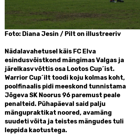
Foto: Diana Jesin / Pilt on illustreeriv
Nädalavahetusel käis FC Elva
esindusvõistkond mängimas Valgas ja
järelkasv võttis osa Lootos Cup´ist.
Warrior Cup´ilt toodi koju kolmas koht,
poolfinaalis pidi meeskond tunnistama
Jõgeva SK Noorus 96 paremust peale
penalteid. Pühapäeval said palju
mängupraktikat noored, avamäng
suudeti võita ja teistes mängudes tuli
leppida kaotustega.