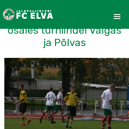
FC Elva meeskond
osales turniiridel Valgas
ja Põlvas