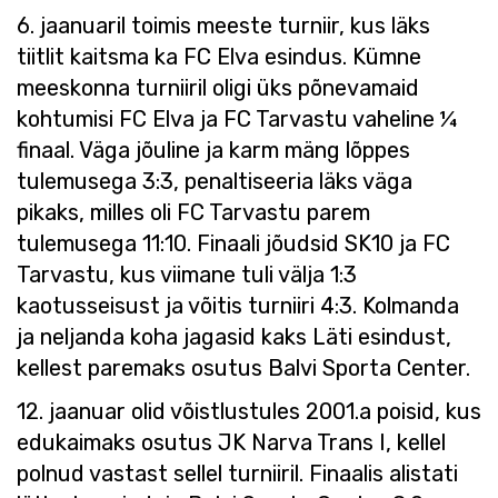
6. jaanuaril toimis meeste turniir, kus läks
tiitlit kaitsma ka FC Elva esindus. Kümne
meeskonna turniiril oligi üks põnevamaid
kohtumisi FC Elva ja FC Tarvastu vaheline ¼
finaal. Väga jõuline ja karm mäng lõppes
tulemusega 3:3, penaltiseeria läks väga
pikaks, milles oli FC Tarvastu parem
tulemusega 11:10. Finaali jõudsid SK10 ja FC
Tarvastu, kus viimane tuli välja 1:3
kaotusseisust ja võitis turniiri 4:3. Kolmanda
ja neljanda koha jagasid kaks Läti esindust,
kellest paremaks osutus Balvi Sporta Center.
12. jaanuar olid võistlustules 2001.a poisid, kus
edukaimaks osutus JK Narva Trans I, kellel
polnud vastast sellel turniiril. Finaalis alistati