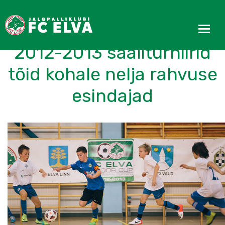
FC Elva Indoor Cup
2012-2013 saaliturniirid
tõid kohale nelja rahvuse
esindajad