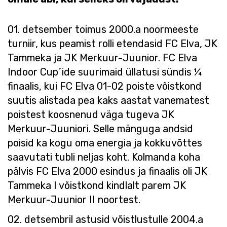
01. detsember toimus 2000.a noormeeste
turniir, kus peamist rolli etendasid FC Elva, JK
Tammeka ja JK Merkuur-Juunior. FC Elva
Indoor Cup´ide suurimaid üllatusi sündis ¼
finaalis, kui FC Elva 01-02 poiste võistkond
suutis alistada pea kaks aastat vanematest
poistest koosnenud väga tugeva JK
Merkuur-Juuniori. Selle mänguga andsid
poisid ka kogu oma energia ja kokkuvõttes
saavutati tubli neljas koht. Kolmanda koha
pälvis FC Elva 2000 esindus ja finaalis oli JK
Tammeka I võistkond kindlalt parem JK
Merkuur-Juunior II noortest.
02. detsembril astusid võistlustulle 2004.a