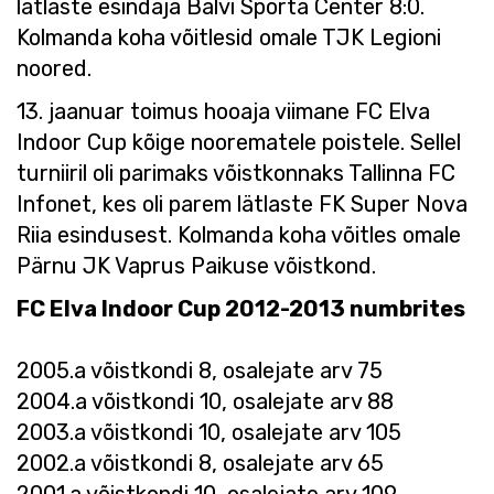
lätlaste esindaja Balvi Sporta Center 8:0.
Kolmanda koha võitlesid omale TJK Legioni
noored.
13. jaanuar toimus hooaja viimane FC Elva
Indoor Cup kõige noorematele poistele. Sellel
turniiril oli parimaks võistkonnaks Tallinna FC
Infonet, kes oli parem lätlaste FK Super Nova
Riia esindusest. Kolmanda koha võitles omale
Pärnu JK Vaprus Paikuse võistkond.
FC Elva Indoor Cup 2012-2013 numbrites
2005.a võistkondi 8, osalejate arv 75
2004.a võistkondi 10, osalejate arv 88
2003.a võistkondi 10, osalejate arv 105
2002.a võistkondi 8, osalejate arv 65