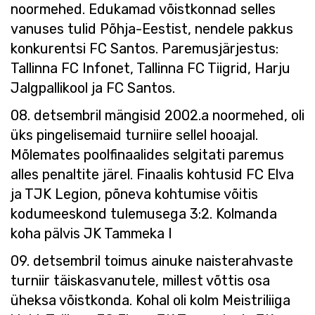
noormehed. Edukamad võistkonnad selles
vanuses tulid Põhja-Eestist, nendele pakkus
konkurentsi FC Santos. Paremusjärjestus:
Tallinna FC Infonet, Tallinna FC Tiigrid, Harju
Jalgpallikool ja FC Santos.
08. detsembril mängisid 2002.a noormehed, oli
üks pingelisemaid turniire sellel hooajal.
Mõlemates poolfinaalides selgitati paremus
alles penaltite järel. Finaalis kohtusid FC Elva
ja TJK Legion, põneva kohtumise võitis
kodumeeskond tulemusega 3:2. Kolmanda
koha pälvis JK Tammeka I
09. detsembril toimus ainuke naisterahvaste
turniir täiskasvanutele, millest võttis osa
üheksa võistkonda. Kohal oli kolm Meistriliiga