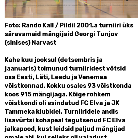
Foto: Rando Kall / Pildil 2001.a turniiri üks
säravamaid mängijaid Georgi Tunjov
(sinises) Narvast
Kahe kuu jooksul (detsembris ja
jaanuaris) toimunud turniiridest võtsid
osa Eesti, Läti, Leedu ja Venemaa
võistkonnad. Kokku osales 93 võistkonda
koos 915 mängijaga. Kõige rohkem
võistkondi oli esindatud FC Elva ja JK
Tammeka klubidel. Turniiridele andis
lisavürtsi kohapeal tegutsenud FC Elva
jalkapood, kust leidsid paljud mängijad
omale abi, kui selleks oli vajadust.