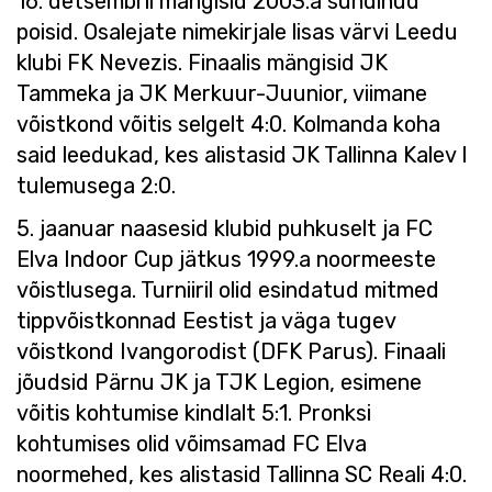
16. detsembril mängisid 2003.a sündinud
poisid. Osalejate nimekirjale lisas värvi Leedu
klubi FK Nevezis. Finaalis mängisid JK
Tammeka ja JK Merkuur-Juunior, viimane
võistkond võitis selgelt 4:0. Kolmanda koha
said leedukad, kes alistasid JK Tallinna Kalev I
tulemusega 2:0.
5. jaanuar naasesid klubid puhkuselt ja FC
Elva Indoor Cup jätkus 1999.a noormeeste
võistlusega. Turniiril olid esindatud mitmed
tippvõistkonnad Eestist ja väga tugev
võistkond Ivangorodist (DFK Parus). Finaali
jõudsid Pärnu JK ja TJK Legion, esimene
võitis kohtumise kindlalt 5:1. Pronksi
kohtumises olid võimsamad FC Elva
noormehed, kes alistasid Tallinna SC Reali 4:0.