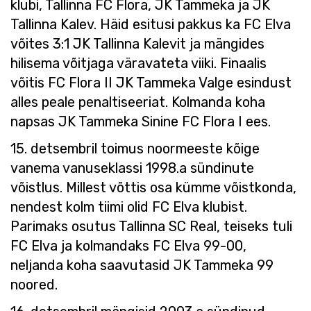
klubi, Tallinna FC Flora, JK Tammeka ja JK
Tallinna Kalev. Häid esitusi pakkus ka FC Elva
võites 3:1 JK Tallinna Kalevit ja mängides
hilisema võitjaga väravateta viiki. Finaalis
võitis FC Flora II JK Tammeka Valge esindust
alles peale penaltiseeriat. Kolmanda koha
napsas JK Tammeka Sinine FC Flora I ees.
15. detsembril toimus noormeeste kõige
vanema vanuseklassi 1998.a sündinute
võistlus. Millest võttis osa kümme võistkonda,
nendest kolm tiimi olid FC Elva klubist.
Parimaks osutus Tallinna SC Real, teiseks tuli
FC Elva ja kolmandaks FC Elva 99-00,
neljanda koha saavutasid JK Tammeka 99
noored.