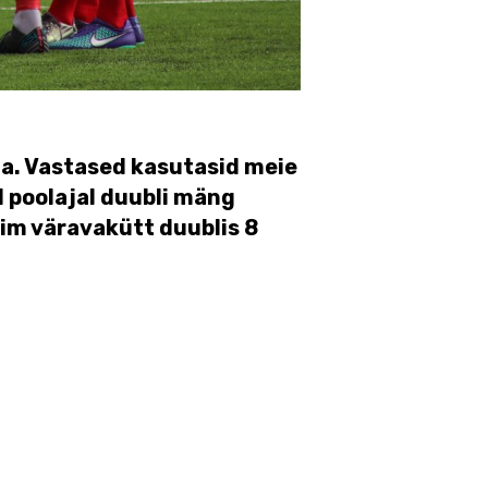
a. Vastased kasutasid meie
el poolajal duubli mäng
rim väravakütt duublis 8