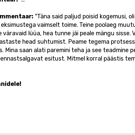
kommentaar:
"Täna said paljud poisid kogemusi, ol
 eksimustega vaimselt toime. Teine poolaeg muutu
 väravaid lüüa, hea tunne jäi peale mängu sisse. V
 vastaste head suhtumist. Peame tegema protsess
s. Mina saan alati paremini teha ja see teadmine p
laya ennastsalgavat esitust. Mitmel korral päästis 
nidele!