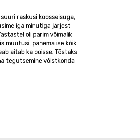
i suuri raskusi koosseisuga,
sime iga minutiga järjest
astastel oli parim võimalik
is muutusi, panema ise kõik
eab aitab ka poisse. Tõstaks
tema tegutsemine võistkonda