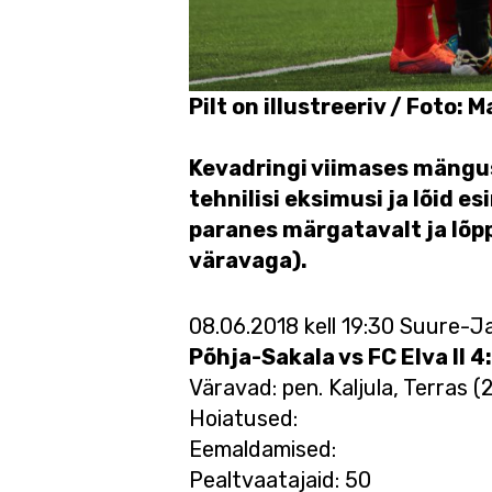
Pilt on illustreeriv / Foto: 
Kevadringi viimases mängus
tehnilisi eksimusi ja lõid e
paranes märgatavalt ja lõp
väravaga).
08.06.2018 kell 19:30 Suure-J
Põhja-Sakala vs FC Elva II 4
Väravad: pen. Kaljula, Terras (
Hoiatused:
Eemaldamised:
Pealtvaatajaid: 50