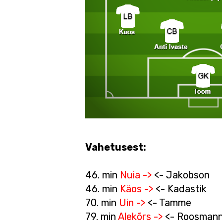
Vahetusest:
46. min
Nuia ->
<- Jakobson
46. min
Käos ->
<- Kadastik
70. min
Uin ->
<- Tamme
79. min
Alekõrs ->
<- Roosman