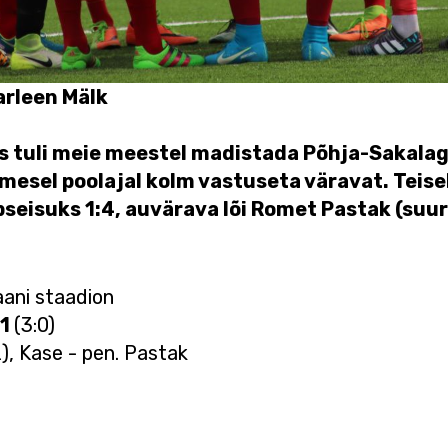
Marleen Mälk
 tuli meie meestel madistada Põhja-Sakalag
simesel poolajal kolm vastuseta väravat. Teis
pseisuks 1:4, auvärava lõi Romet Pastak (suu
aani staadion
:1
(3:0)
2), Kase - pen. Pastak