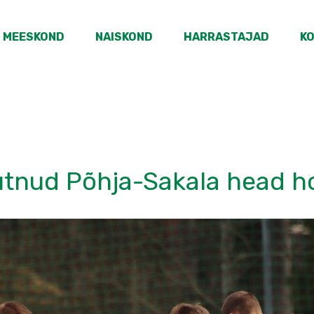
MEESKOND
NAISKOND
HARRASTAJAD
K
suutnud Põhja-Sakala head 