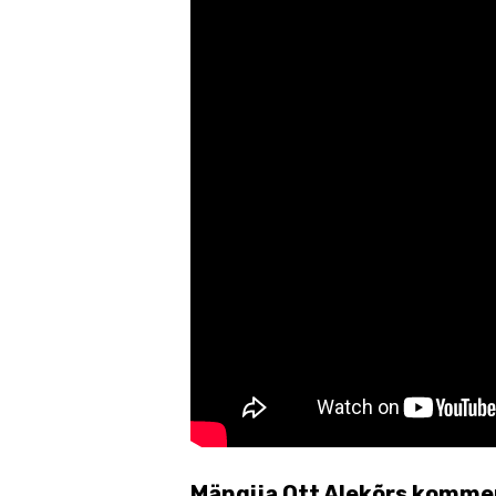
Mängija Ott Alekõrs komme