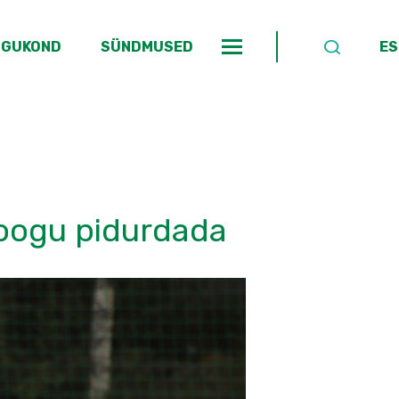
OGUKOND
SÜNDMUSED
ES
hoogu pidurdada