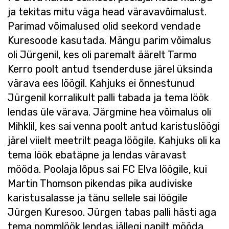
ja tekitas mitu väga head väravavõimalust.
Parimad võimalused olid seekord vendade
Kuresoode kasutada. Mängu parim võimalus
oli Jürgenil, kes oli paremalt äärelt Tarmo
Kerro poolt antud tsenderduse järel üksinda
värava ees löögil. Kahjuks ei õnnestunud
Jürgenil korralikult palli tabada ja tema löök
lendas üle värava. Järgmine hea võimalus oli
Mihklil, kes sai venna poolt antud karistuslöögi
järel viielt meetrilt peaga löögile. Kahjuks oli ka
tema löök ebatäpne ja lendas väravast
mööda. Poolaja lõpus sai FC Elva löögile, kui
Martin Thomson pikendas pika audiviske
karistusalasse ja tänu sellele sai löögile
Jürgen Kuresoo. Jürgen tabas palli hästi aga
tema pommlöök lendas jällegi napilt mööda,