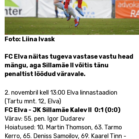
Foto: Liina Ivask
FC Elva näitas tugeva vastase vastu head
mängu, aga Sillamäe II võitis tänu
penaltist löödud väravale.
2. novembril kell 13:00 Elva linnastaadion
(Tartu mnt. 12, Elva)
FC Elva - JK Sillamäe Kalev II 0:1 (0:0)
Värav: 55. pen. Igor Dudarev
Hoiatused: 10. Martin Thomson, 63. Tarmo
Kerro, 65. Deniss Samoilov, 69. Kaarel Tinn -