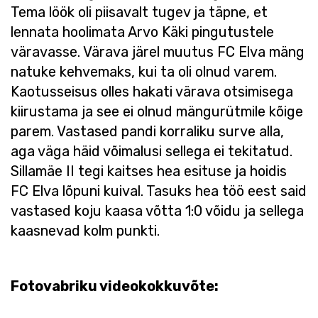
Tema löök oli piisavalt tugev ja täpne, et
lennata hoolimata Arvo Käki pingutustele
väravasse. Värava järel muutus FC Elva mäng
natuke kehvemaks, kui ta oli olnud varem.
Kaotusseisus olles hakati värava otsimisega
kiirustama ja see ei olnud mängurütmile kõige
parem. Vastased pandi korraliku surve alla,
aga väga häid võimalusi sellega ei tekitatud.
Sillamäe II tegi kaitses hea esituse ja hoidis
FC Elva lõpuni kuival. Tasuks hea töö eest said
vastased koju kaasa võtta 1:0 võidu ja sellega
kaasnevad kolm punkti.
Fotovabriku videokokkuvõte: