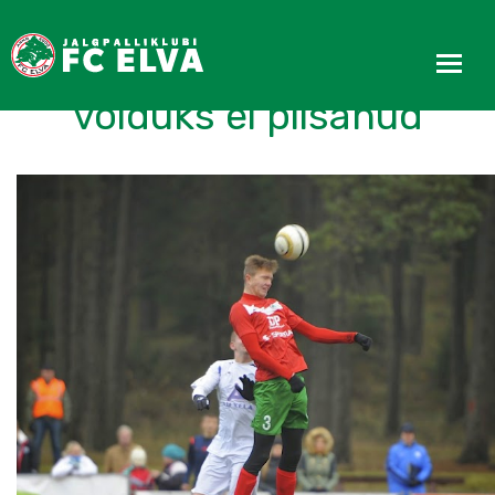
FC Elva heast mängust
võiduks ei piisanud