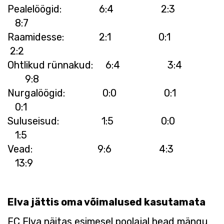
Pealelöögid: 6:4 2:3
8:7
Raamidesse: 2:1 0:1
2:2
Ohtlikud rünnakud: 6:4 3:4
9:8
Nurgalöögid: 0:0 0:1
0:1
Suluseisud: 1:5 0:0
1:5
Vead: 9:6 4:3
13:9
Elva jättis oma võimalused kasutamata
FC Elva näitas esimesel poolajal head mängu