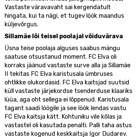
Vastaste väravavaht sai kergendatult
hingata, kui ta nägi, et tugev löök maandus
küljevõrgus.
Sillamäe lõi teisel poolajal võiduvärava
Üsna teise poolaja alguses saabus mängu
saatuse otsustanud moment. FC Elva oli
korraks jäänud vastaste surve alla ja Sillamäe
II tekitas FC Elva karistusala ümbruses
ohtlikke olukordasid. FC Elva kaitsjad suutsid
küll vastaste järjekordse tsenderduse klaariks
lüüa, aga oht sellega ei lõppenud. Karistusala
tagant saadi löögile ja see löök lendas vastu
FC Elva kaitsja kätt. Kohtuniku vile kõlas ja
vastastel oli kasutada penalti. Palli taha astus
vastaste kogenud keskkaitsja Igor Dudarev.