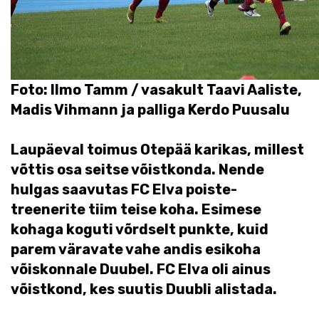
Foto: Ilmo Tamm / vasakult Taavi Aaliste,
Madis Vihmann ja palliga Kerdo Puusalu
Laupäeval toimus Otepää karikas, millest
võttis osa seitse võistkonda. Nende
hulgas saavutas FC Elva poiste-
treenerite tiim teise koha. Esimese
kohaga koguti võrdselt punkte, kuid
parem väravate vahe andis esikoha
võiskonnale Duubel. FC Elva oli ainus
võistkond, kes suutis Duubli alistada.