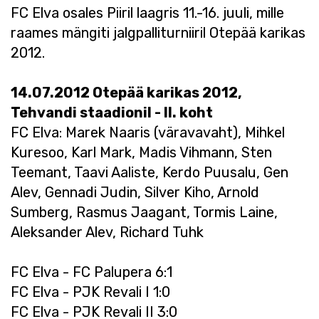
FC Elva osales Piiril laagris 11.-16. juuli, mille
raames mängiti jalgpalliturniiril Otepää karikas
2012.
14.07.2012 Otepää karikas 2012,
Tehvandi staadionil - II. koht
FC Elva: Marek Naaris (väravavaht), Mihkel
Kuresoo, Karl Mark, Madis Vihmann, Sten
Teemant, Taavi Aaliste, Kerdo Puusalu, Gen
Alev, Gennadi Judin, Silver Kiho, Arnold
Sumberg, Rasmus Jaagant, Tormis Laine,
Aleksander Alev, Richard Tuhk
FC Elva - FC Palupera 6:1
FC Elva - PJK Revali I 1:0
FC Elva - PJK Revali II 3:0