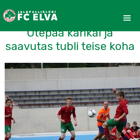
FC Elva järelkasv osales
Otepää karikal ja
saavutas tubli teise koha