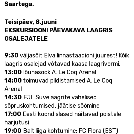
Saartega.
Teisipäev, 8.juuni
EKSKURSIOONI PÄEVAKAVA
LAAGRIS
OSALEJATELE
9:30
väljasõit Elva linnastaadioni juurest! Kõik
laagris osalejad võtavad kaasa laagrivormi.
13:00
lõunasöök A. Le Coq Arenal
14:00
toimuvad pildistamised A. Le Coq
Arenal
14:30
EJL Suvelaagrite vahelised
sõpruskohtumised, jäätise söömine
17:00
Eesti koondislased näitavad poistele
harjutusi
19:00
Baltiliiga kohtumine: FC Flora (EST) -