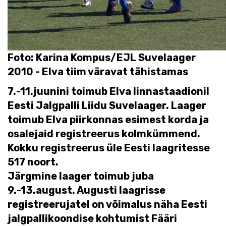
Foto: Karina Kompus/EJL Suvelaager
2010 - Elva tiim väravat tähistamas
7.-11.juunini toimub Elva linnastaadionil
Eesti Jalgpalli Liidu Suvelaager. Laager
toimub Elva piirkonnas esimest korda ja
osalejaid registreerus kolmkümmend.
Kokku registreerus üle Eesti laagritesse
517 noort.
Järgmine laager toimub juba
9.-13.august. Augusti laagrisse
registreerujatel on võimalus näha Eesti
jalgpallikoondise kohtumist Fääri