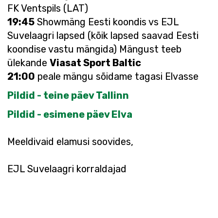
FK Ventspils (LAT)
19:45
Showmäng Eesti koondis vs EJL
Suvelaagri lapsed (kõik lapsed saavad Eesti
koondise vastu mängida) Mängust teeb
ülekande
Viasat Sport Baltic
21:00
peale mängu sõidame tagasi Elvasse
Pildid - teine päev Tallinn
Pildid - esimene päev Elva
Meeldivaid elamusi soovides,
EJL Suvelaagri korraldajad