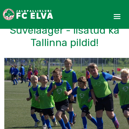
Esmaspäeval algab EJL
Suvelaager - lisatud ka
Tallinna pildid!