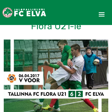
Esindusele kindel kaotus
Flora U21-le