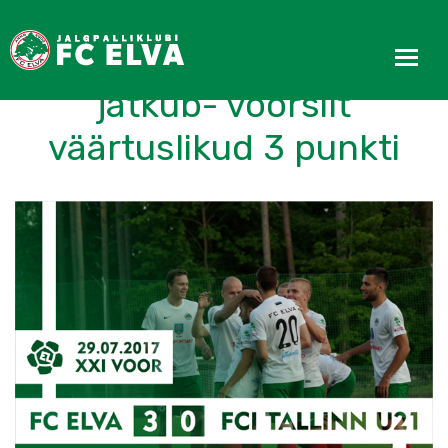
Esinduse hea hoog
jätkub- võõrsilt
väärtuslikud 3 punkti