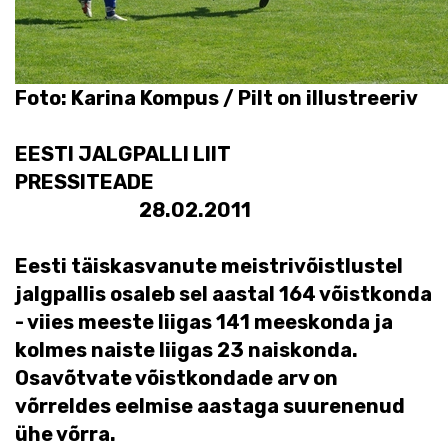
Foto: Karina Kompus / Pilt on illustreeriv
EESTI JALGPALLI LIIT
PRESSITEADE
28.02.2011
Eesti täiskasvanute meistrivõistlustel
jalgpallis osaleb sel aastal 164 võistkonda
- viies meeste liigas 141 meeskonda ja
kolmes naiste liigas 23 naiskonda.
Osavõtvate võistkondade arv on
võrreldes eelmise aastaga suurenenud
ühe võrra.