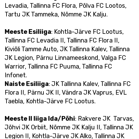
Levadia, Tallinna FC Flora, Põlva FC Lootos,
Tartu JK Tammeka, Nõmme JK Kalju.
Meeste Esiliiga
: Kohtla-Järve FC Lootus,
Tallinna FC Levadia II, Tallinna FC Flora II,
Kiviõli Tamme Auto, JK Tallinna Kalev, Tallinna
JK Legion, Pärnu Linnameeskond, Valga FC
Warrior, Tallinna FC Puuma, Tallinna FC
Infonet.
Naiste Esiliiga
: JK Tallinna Kalev, Tallinna FC
Flora II, Pärnu JK II, Vändra JK Vaprus, EVL
Taebla, Kohtla-Järve FC Lootus.
Meeste II liiga Ida/Põhi
: Rakvere JK Tarvas,
Jõhvi JK Orbiit, Nõmme JK Kalju II, Tallinna JK
Legion II, Kohtla-Järve JK Alko, Tallinna JK