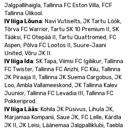
Jalgpallihaigla, Tallinna FC Eston Villa, FCF
Tallinna Ülikool.
IV liiga Lõuna
: Navi Vutiselts, JK Tartu Löök,
Tõrva FC Warrior, Tartu SK 10 Premium II, SK
Tääksi, FC Otepää II, Tartu Quattromed, FC
Aspen, Põlva FC Lootos II, Suure-Jaani
United, Võru JK II.
IV liiga Ida
: SK Tapa, Viimsi FC Igiliikur, Tallinna
FC Twister, Tallinna FC Anzhi, FC Kiiu, Tallinna
JK Piraaja II, Tallinna JK Suema Cargobus, JK
Loo, Ambla Vallameeskond, JK Tallinna Kalev
Juunior, Tallinna FC Levadia III, Tallinna FC
Pokkeriprod.
IV liiga Lääs
: Kohila JK Püsivus, Lihula JK,
Märjamaa Kompanii, Saue JK, FC Lelle, Kärdla
JK II, JK Leisi, Läänemaa Jalgpalliklubi, Taebla