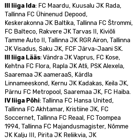
III liiga Ida
: FC Maardu, Kuusalu JK Rada,
Tallinna FC Ühinenud Depood,
Keskerakonna JK Baltika, Tallinna FC Štrommi,
FC Balteco, Rakvere JK Tarvas II, Kiviõli
Tamme Auto II, Tallinna JK RGR Airon, Tallinna
JK Visadus, Saku JK, FCF Järva-Jaani SK.
III liiga Lääs
: Vändra JK Vaprus, FC Kose,
Kehtna FC Flora, Rapla JK Atli, PSK Alexela,
Saaremaa JK aameraaS, Kärdla
Linnameeskond, Kernu JK Kadakas, Keila JK,
Pärnu FC Metropool, Saaremaa JK, FC Haiba.
IV liiga Põhi
: Tallinna FC Hansa United,
Tallinna FC Akhtamar, Kristiine JK, FC
Soccernet, Tallinna FC Reaal, FC Toompea
1994, Tallinna FC Majandusmagister, Nõmme
JK Kalju III, Pirita JK Reliikvia, JK