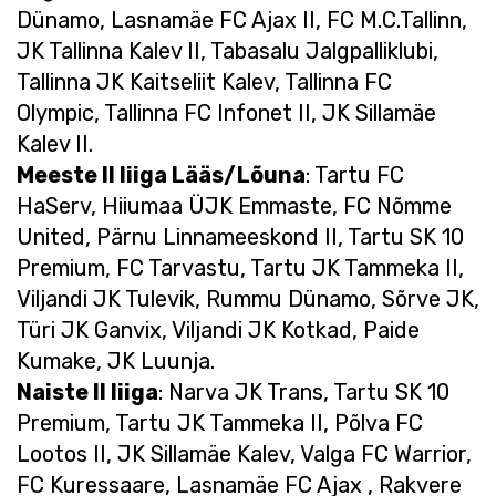
Dünamo, Lasnamäe FC Ajax II, FC M.C.Tallinn,
JK Tallinna Kalev II, Tabasalu Jalgpalliklubi,
Tallinna JK Kaitseliit Kalev, Tallinna FC
Olympic, Tallinna FC Infonet II, JK Sillamäe
Kalev II.
Meeste II liiga Lääs/Lõuna
: Tartu FC
HaServ, Hiiumaa ÜJK Emmaste, FC Nõmme
United, Pärnu Linnameeskond II, Tartu SK 10
Premium, FC Tarvastu, Tartu JK Tammeka II,
Viljandi JK Tulevik, Rummu Dünamo, Sõrve JK,
Türi JK Ganvix, Viljandi JK Kotkad, Paide
Kumake, JK Luunja.
Naiste II liiga
: Narva JK Trans, Tartu SK 10
Premium, Tartu JK Tammeka II, Põlva FC
Lootos II, JK Sillamäe Kalev, Valga FC Warrior,
FC Kuressaare, Lasnamäe FC Ajax , Rakvere