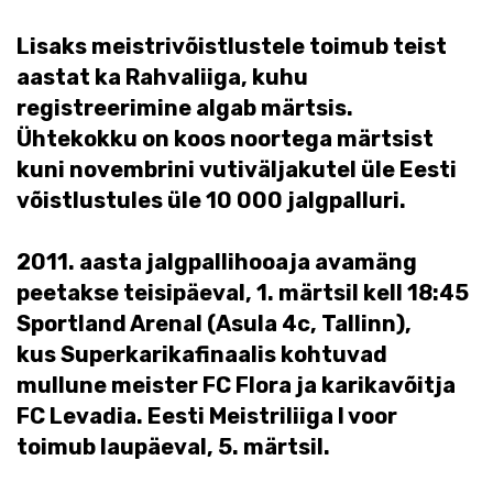
Lisaks meistrivõistlustele toimub teist
aastat ka Rahvaliiga, kuhu
registreerimine algab märtsis.
Ühtekokku on koos noortega märtsist
kuni novembrini vutiväljakutel üle Eesti
võistlustules üle 10 000 jalgpalluri.
2011. aasta jalgpallihooaja avamäng
peetakse teisipäeval, 1. märtsil kell 18:45
Sportland Arenal (Asula 4c, Tallinn),
kus Superkarikafinaalis kohtuvad
mullune meister FC Flora ja karikavõitja
FC Levadia.
Eesti Meistriliiga I voor
toimub laupäeval, 5. märtsil.