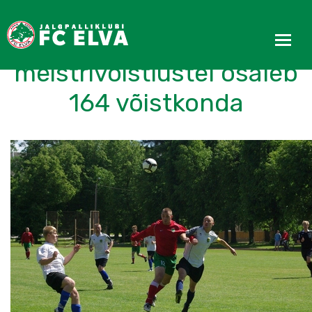
Eesti täiskasvanute
meistrivõistlustel osaleb
164 võistkonda