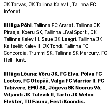
JK Tarvas, JK Tallinna Kalev II, Tallinna FC
Infonet.
III liiga Põhi
: Tallinna FC Ararat, Tallinna JK
Piraaja, Koeru SK, Tallinna LiVal Sport , JK
Tallinna Kalev III, Saue JK Laagri, Tallinna JK
Kaitseliit Kalev II, JK Tondi, Tallinna FC
Concordia, Trummi SK, Tallinna SK Mercury, FC
Hell Hunt.
III liiga Lõuna
:
Võru JK, FC Elva, Põlva FC
Lootos, FC Otepää, Valga FC Warrior II, FC
Tabivere, EMÜ SK, Jõgeva SK Noorus 96,
Viljandi JK Tulevik II, Tartu JK Welco
Elekter, TÜ Fauna, Eesti Koondis.