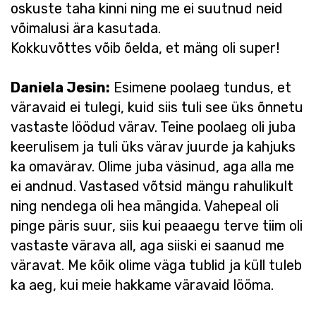
oskuste taha kinni ning me ei suutnud neid
võimalusi ära kasutada.
Kokkuvõttes võib õelda, et mäng oli super!
Daniela Jesin:
Esimene poolaeg tundus, et
väravaid ei tulegi, kuid siis tuli see üks õnnetu
vastaste löödud värav. Teine poolaeg oli juba
keerulisem ja tuli üks värav juurde ja kahjuks
ka omavärav. Olime juba väsinud, aga alla me
ei andnud. Vastased võtsid mängu rahulikult
ning nendega oli hea mängida. Vahepeal oli
pinge päris suur, siis kui peaaegu terve tiim oli
vastaste värava all, aga siiski ei saanud me
väravat. Me kõik olime väga tublid ja küll tuleb
ka aeg, kui meie hakkame väravaid lööma.