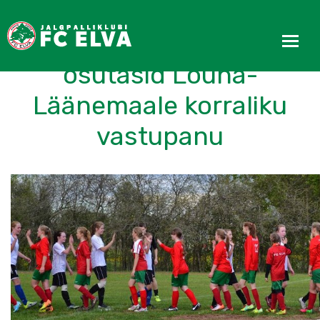
FC Elva tüdrukud
osutasid Lõuna-
Läänemaale korraliku
vastupanu