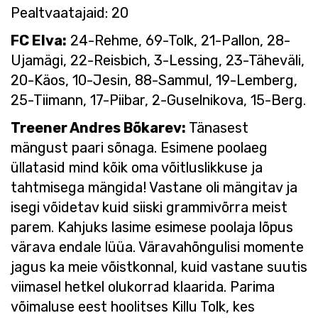
Pealtvaatajaid: 20
FC Elva:
24-Rehme, 69-Tolk, 21-Pallon, 28-
Ujamägi, 22-Reisbich, 3-Lessing, 23-Täheväli,
20-Käos, 10-Jesin, 88-Sammul, 19-Lemberg,
25-Tiimann, 17-Piibar, 2-Guselnikova, 15-Berg.
Treener Andres Bõkarev:
Tänasest
mängust paari sõnaga. Esimene poolaeg
üllatasid mind kõik oma võitluslikkuse ja
tahtmisega mängida! Vastane oli mängitav ja
isegi võidetav kuid siiski grammivõrra meist
parem. Kahjuks lasime esimese poolaja lõpus
värava endale lüüa. Väravahõngulisi momente
jagus ka meie võistkonnal, kuid vastane suutis
viimasel hetkel olukorrad klaarida. Parima
võimaluse eest hoolitses Killu Tolk, kes