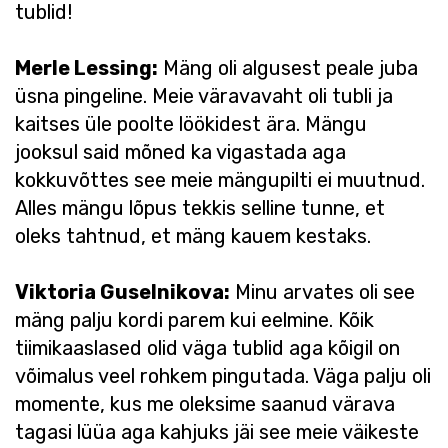
tublid!
Merle Lessing:
Mäng oli algusest peale juba
üsna pingeline. Meie väravavaht oli tubli ja
kaitses üle poolte löökidest ära. Mängu
jooksul said mõned ka vigastada aga
kokkuvõttes see meie mängupilti ei muutnud.
Alles mängu lõpus tekkis selline tunne, et
oleks tahtnud, et mäng kauem kestaks.
Viktoria Guselnikova:
Minu arvates oli see
mäng palju kordi parem kui eelmine. Kõik
tiimikaaslased olid väga tublid aga kõigil on
võimalus veel rohkem pingutada. Väga palju oli
momente, kus me oleksime saanud värava
tagasi lüüa aga kahjuks jäi see meie väikeste